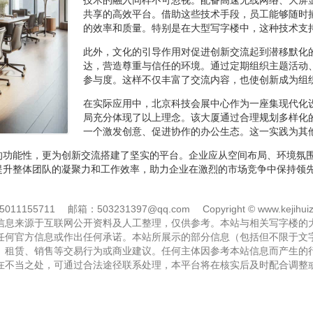
共享的高效平台。借助这些技术手段，员工能够随时
的效率和质量。特别是在大型写字楼中，这种技术支
此外，文化的引导作用对促进创新交流起到潜移默化
达，营造尊重与信任的环境。通过定期组织主题活动
参与度。这样不仅丰富了交流内容，也使创新成为组
在实际应用中，北京科技会展中心作为一座集现代化
局充分体现了以上理念。该大厦通过合理规划多样化
一个激发创意、促进协作的办公生态。这一实践为其
的功能性，更为创新交流搭建了坚实的平台。企业应从空间布局、环境氛
提升整体团队的凝聚力和工作效率，助力企业在激烈的市场竞争中保持领
11155711
邮箱：503231397@qq.com
Copyright © www.kejihuiz
信息来源于互联网公开资料及人工整理，仅供参考。本站与相关写字楼的
任何官方信息或作出任何承诺。本站所展示的部分信息（包括但不限于文
、租赁、销售等交易行为或商业建议。任何主体因参考本站信息而产生的
在不当之处，可通过合法途径联系处理，本平台将在核实后及时配合调整