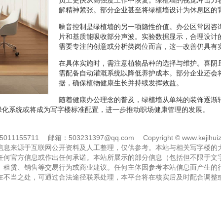
解精神紧张。部分企业甚至将绿植墙设计为休息区的
噪音控制是绿植墙的另一项隐性价值。办公区常因咨
片和基质能吸收部分声波。实验数据显示，合理设计
需要专注的创意或分析类岗位而言，这一改善仍具有
在具体实施时，需注意植物品种的选择与维护。喜阴
需配备自动灌溉系统以降低养护成本。部分企业还会
据，确保植物健康生长并持续发挥效益。
随着健康办公理念的普及，绿植墙从单纯的装饰逐渐
绿化系统或将成为写字楼标准配置，进一步推动职场健康管理的发展。
11155711
邮箱：503231397@qq.com
Copyright © www.kejihuiz
信息来源于互联网公开资料及人工整理，仅供参考。本站与相关写字楼的
任何官方信息或作出任何承诺。本站所展示的部分信息（包括但不限于文
、租赁、销售等交易行为或商业建议。任何主体因参考本站信息而产生的
在不当之处，可通过合法途径联系处理，本平台将在核实后及时配合调整