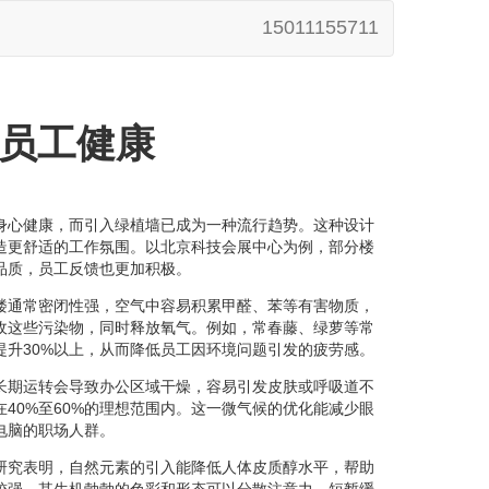
15011155711
员工健康
身心健康，而引入绿植墙已成为一种流行趋势。这种设计
造更舒适的工作氛围。以北京科技会展中心为例，部分楼
品质，员工反馈也更加积极。
楼通常密闭性强，空气中容易积累甲醛、苯等有害物质，
收这些污染物，同时释放氧气。例如，常春藤、绿萝等常
提升30%以上，从而降低员工因环境问题引发的疲劳感。
长期运转会导致办公区域干燥，容易引发皮肤或呼吸道不
40%至60%的理想范围内。这一微气候的优化能减少眼
电脑的职场人群。
研究表明，自然元素的引入能降低人体皮质醇水平，帮助
较强，其生机勃勃的色彩和形态可以分散注意力，短暂缓