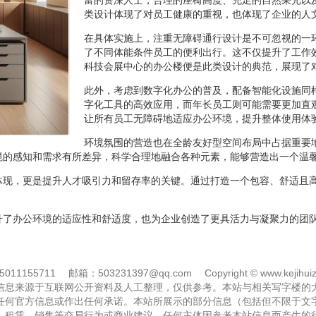
类设计体现了对员工健康的重视，也体现了企业的人
在具体实施上，注重无障碍通行设计是不可忽视的一
了不同体能条件员工的便利出行。这不仅提升了工作
科技会展中心的办公楼便是此类设计的典范，展现了
此外，考虑到数字化办公的普及，配备智能化设施同
字化工具的高效应用，而年长员工则可能需要更加直
让所有员工无障碍地适应办公环境，提升整体使用体
环境氛围的营造也在全龄友好型空间布局中占据重要
境的感知和需求有所差异，科学合理地融合各种元素，能够营造出一个温
体现，更是提升人才吸引力和留存率的关键。通过打造一个包容、舒适且
升了办公环境的适应性和舒适度，也为企业创造了更具活力与凝聚力的团
11155711
邮箱：503231397@qq.com
Copyright © www.kejihuiz
信息来源于互联网公开资料及人工整理，仅供参考。本站与相关写字楼的
任何官方信息或作出任何承诺。本站所展示的部分信息（包括但不限于文
、租赁、销售等交易行为或商业建议。任何主体因参考本站信息而产生的