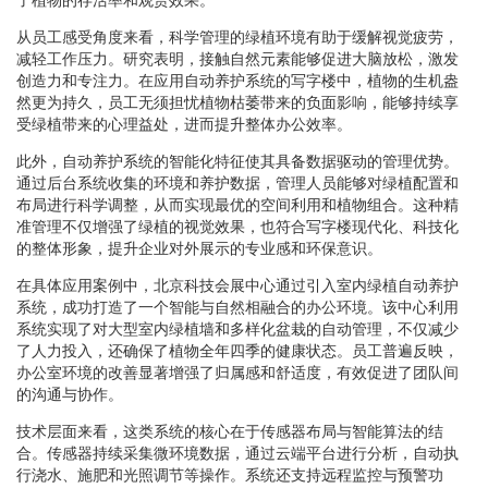
从员工感受角度来看，科学管理的绿植环境有助于缓解视觉疲劳，
减轻工作压力。研究表明，接触自然元素能够促进大脑放松，激发
创造力和专注力。在应用自动养护系统的写字楼中，植物的生机盎
然更为持久，员工无须担忧植物枯萎带来的负面影响，能够持续享
受绿植带来的心理益处，进而提升整体办公效率。
此外，自动养护系统的智能化特征使其具备数据驱动的管理优势。
通过后台系统收集的环境和养护数据，管理人员能够对绿植配置和
布局进行科学调整，从而实现最优的空间利用和植物组合。这种精
准管理不仅增强了绿植的视觉效果，也符合写字楼现代化、科技化
的整体形象，提升企业对外展示的专业感和环保意识。
在具体应用案例中，北京科技会展中心通过引入室内绿植自动养护
系统，成功打造了一个智能与自然相融合的办公环境。该中心利用
系统实现了对大型室内绿植墙和多样化盆栽的自动管理，不仅减少
了人力投入，还确保了植物全年四季的健康状态。员工普遍反映，
办公室环境的改善显著增强了归属感和舒适度，有效促进了团队间
的沟通与协作。
技术层面来看，这类系统的核心在于传感器布局与智能算法的结
合。传感器持续采集微环境数据，通过云端平台进行分析，自动执
行浇水、施肥和光照调节等操作。系统还支持远程监控与预警功