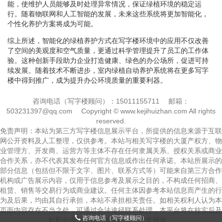
能，使维护人员能够及时处理异常情况，保证绿植环境的稳定运
行。随着物联网和人工智能的发展，未来这些系统将更加智能化，
个性化养护方案将成为可能。
综上所述，智能化的绿植养护方式在写字楼环境中的应用不仅改善
了空间的美观度和空气质量，更通过科学管理提升了员工的工作体
验。这种创新手段助力企业打造健康、绿色的办公场所，促进可持
续发展。随着技术不断进步，室内绿植自动养护系统将在更多写字
楼中得到推广，成为提升办公环境质量的重要利器。
咨询电话（写字楼顾问）：15011155711
邮箱：
503231397@qq.com
Copyright © www.kejihuizhan.com All rights
reserved.
免责声明：本站为第三方写字楼信息展示平台，所提供的信息来源于互联
网公开资料及人工整理，仅供参考。本站与相关写字楼的大厦产权方、物
业管理方、开发商、运营方等主体不存在任何隶属关系、授权关系或商业
合作关系，亦不代表其发布任何官方信息或作出任何承诺。本站所展示的
部分信息（包括但不限于文字、图片、联系方式等）可能来自第三方合作
机构或广告展示内容，仅用于信息参考及展示之目的，不构成任何招商、
租赁、销售等交易行为或商业建议。任何主体因参考本站信息而产生的行
为及后果，均由其自行承担，本站不承担相关责任。如相关权利人认为本
页面内容存在不当之处，可通过合法途径联系处理，本平台将在核实后及
咨询电话（写字楼顾问）
时配合调整或删除相关内容，非常感谢。