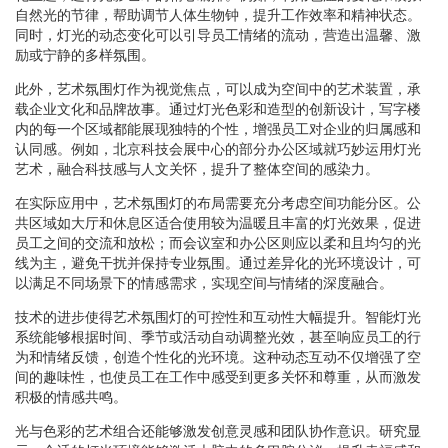
自然光的节律，帮助调节人体生物钟，提升工作效率和精神状态。
同时，灯光的动态变化可以引导员工情绪的流动，营造出温馨、激
励或宁静的多样氛围。
此外，艺术氛围灯作为视觉焦点，可以成为空间中的艺术装置，承
载企业文化和品牌故事。通过灯光色彩和造型的创新设计，写字楼
内的每一个区域都能展现独特的个性，增强员工对企业的归属感和
认同感。例如，北京科技会展中心的部分办公区域就巧妙运用灯光
艺术，融合科技感与人文关怀，提升了整体空间的感染力。
在实际应用中，艺术氛围灯的布局需要充分考虑空间功能分区。公
共区域如大厅和休息区适合使用较为温暖且丰富的灯光效果，促进
员工之间的交流和放松；而会议室和办公区则应以柔和且均匀的光
线为主，避免干扰并保持专业氛围。通过差异化的光环境设计，可
以满足不同场景下的情感需求，实现空间与情绪的深度融合。
技术的进步使得艺术氛围灯的可控性和互动性大幅提升。智能灯光
系统能够根据时间、季节或活动自动调整光效，甚至响应员工的行
为和情绪反馈，创造个性化的光环境。这种动态互动不仅增强了空
间的趣味性，也使员工在工作中感受到更多关怀和尊重，从而激发
积极的情感共鸣。
光与色彩的艺术组合还能够激发创意灵感和团队协作意识。研究显