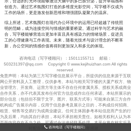
示，合适的灯光环境能够激活大脑中的多巴胺分泌，提升幸福感和
创造力。通过艺术氛围灯打造的多维度光影空间，写字楼不仅成为
工作的场所，更是激发创新思维和增强团队凝聚力的温床。
综上所述，艺术氛围灯在现代办公环境中的运用已经超越了传统照
明的范畴，成为连接空间与情感的重要桥梁。通过科学与艺术的融
合，写字楼能够营造出更加丰富且具有感染力的情绪场景，促进员
工的心理健康与工作表现。未来，随着光技术与设计理念的不断革
新，办公空间的情感价值将得到更加深入和多元的体现。
咨询电话（写字楼顾问）：15011155711
邮箱：
503231397@qq.com
Copyright © www.kejihuizhan.com All rights
reserved.
免责声明：本站为第三方写字楼信息展示平台，所提供的信息来源于互联
网公开资料及人工整理，仅供参考。本站与相关写字楼的大厦产权方、物
业管理方、开发商、运营方等主体不存在任何隶属关系、授权关系或商业
合作关系，亦不代表其发布任何官方信息或作出任何承诺。本站所展示的
部分信息（包括但不限于文字、图片、联系方式等）可能来自第三方合作
机构或广告展示内容，仅用于信息参考及展示之目的，不构成任何招商、
租赁、销售等交易行为或商业建议。任何主体因参考本站信息而产生的行
为及后果，均由其自行承担，本站不承担相关责任。如相关权利人认为本
页面内容存在不当之处，可通过合法途径联系处理，本平台将在核实后及
咨询电话（写字楼顾问）
时配合调整或删除相关内容，非常感谢。